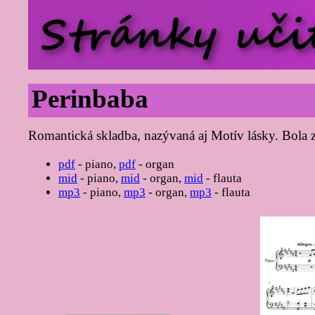
Perinbaba
Romantická skladba, nazývaná aj Motív lásky. Bola 
pdf
- piano,
pdf
- organ
mid
- piano,
mid
- organ,
mid
- flauta
mp3
- piano,
mp3
- organ,
mp3
- flauta