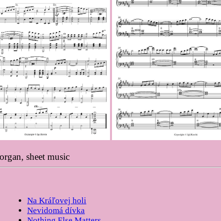
organ, sheet music
Na Kráľovej holi
Nevidomá dívka
Nothing Else Matters