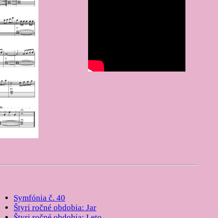
Symfónia č. 40
Štyri ročné obdobia: Jar
Štyri ročné obdobia: Leto