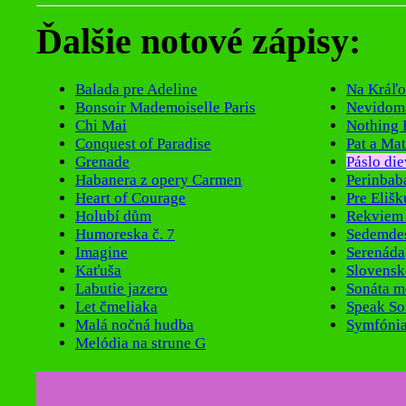
Ďalšie notové zápisy:
Balada pre Adeline
Na Kráľo
Bonsoir Mademoiselle Paris
Nevidom
Chi Mai
Nothing 
Conquest of Paradise
Pat a Mat
Grenade
Páslo di
Habanera z opery Carmen
Perinbab
Heart of Courage
Pre Elišk
Holubí dům
Rekviem 
Humoreska č. 7
Sedemdes
Imagine
Serenáda
Kaťuša
Slovens
Labutie jazero
Sonáta m
Let čmeliaka
Speak So
Malá nočná hudba
Symfónia
Melódia na strune G