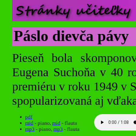
Páslo dievča pávy
Pieseň bola skompono
Eugena Suchoňa v 40 rok
premiéru v roku 1949 v S
spopularizovaná aj vďaka
pdf
mid
- piano,
mid
- flauta
mp3
- piano,
mp3
- flauta